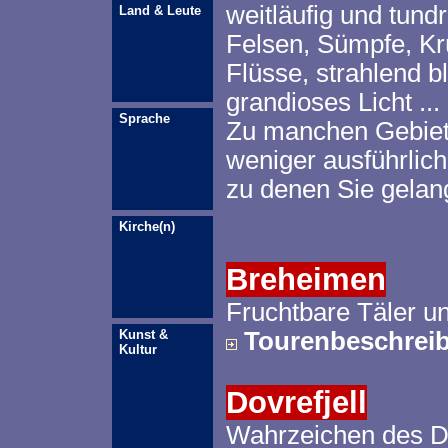
weitläufig und
tundr
Land & Leute
Felsen, Sümpfe, Kr
Flüsse, strahlend 
grandioses Licht ...
Sprache
Zu manchen Gebiete
weniger ausführlich
zu denen Sie gelan
Kirche(n)
Breheimen
Fruchtbare Täler u
Kunst &
Tourenbeschrei
Kultur
Dovrefjell
Wahrzeichen des
D