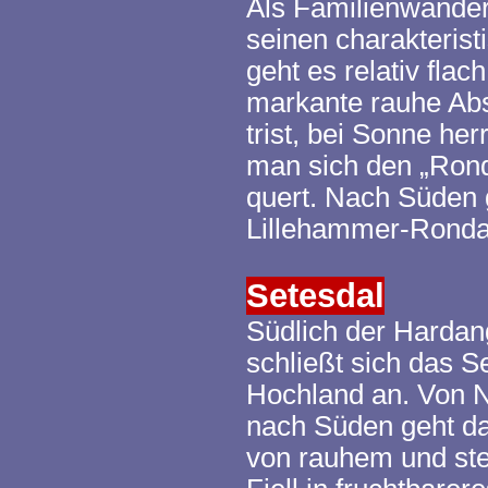
Als Familienwander
seinen charakterist
geht es relativ flac
markante
rauhe
Abs
trist, bei Sonne he
man sich den „Ron
quert. Nach Süden 
Lillehammer-
Rond
Setesdal
Südlich der
Hardan
schließt sich das
Se
Hochland an. Von 
nach Süden geht d
von
rauhem
und st