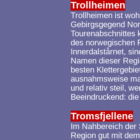
Trollheimen
Trollheimen
ist woh
Gebirgsgegend Norw
Tourenabschnittes 
des norwegischen 
Innerdalstårnet
, si
Namen dieser Region
besten Klettergebie
ausnahmsweise mal 
und relativ steil, 
Beeindruckend: die 
Tromsfjellene
Im Nahbereich der
Region gut mit dem