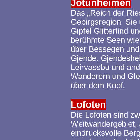
Jotunheimen
Das „Reich der Ries
Gebirgsregion. Sie
Gipfel
Glittertind
un
berühmte Seen wi
über
Bessegen
un
Gjende
.
Gjendeshe
Leirvassbu
und ande
Wanderern und Glet
über dem Kopf.
Lofoten
Die Lofoten sind zw
Weitwandergebiet, a
eindrucksvolle Ber