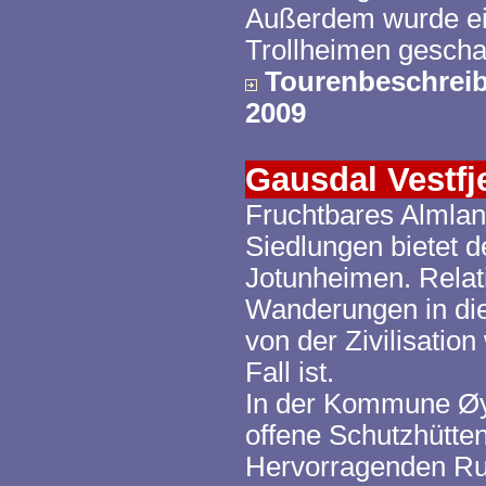
Außerdem wurde ei
Trollheimen
geschaf
Tourenbeschrei
2009
Gausdal
Vestfje
Fruchtbares
Almla
Siedlungen bietet d
Jotunheimen
. Rela
Wanderungen in die
von der Zivilisatio
Fall ist.
In der Kommune
Øy
offene Schutzhütte
Hervorragenden Run