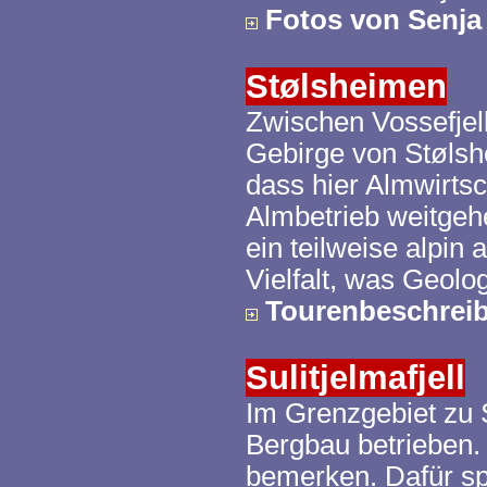
Fotos von
Senja
Stølsheimen
Zwischen
Vossefjel
Gebirge von
Støls
dass hier Almwirtsc
Almbetrieb weitgehe
ein teilweise alpin
Vielfalt, was Geolog
Tourenbeschrei
Sulitjelmafjell
Im Grenzgebiet zu
Bergbau betrieben. 
bemerken. Dafür sp