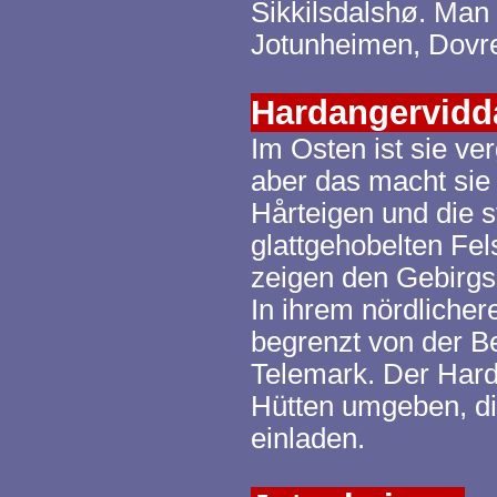
Sikkilsdalshø
. Man 
Jotunheimen
,
Dovr
Hardangervidd
Im Osten ist sie ve
aber das macht sie
Hårteigen
und die s
glattgehobelten Fe
zeigen den Gebirgs
In ihrem nördlicher
begrenzt von der B
Telemark. Der
Hard
Hütten umgeben, d
einladen.