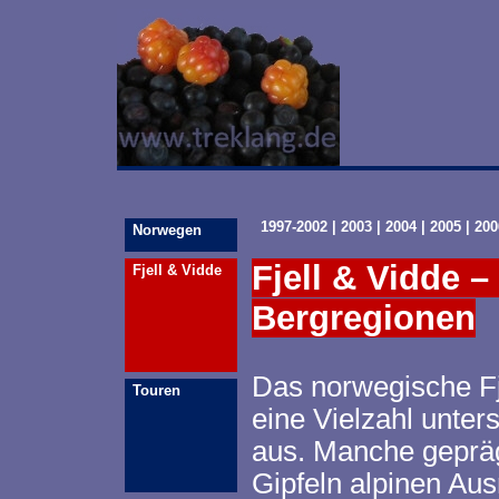
1997-2002
|
2003
|
2004
|
2005
|
200
Norwegen
Fjell &
Vidde
– 
Fjell &
Vidde
Bergregionen
Das norwegische Fje
Touren
eine Vielzahl unter
aus. Manche gepräg
Gipfeln alpinen Au