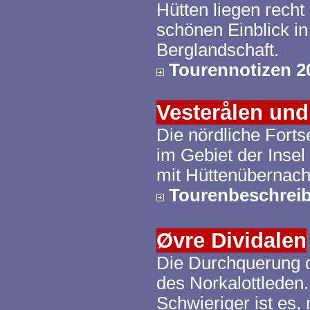
Hütten liegen recht
schönen Einblick i
Berglandschaft.
Tourennotizen 2
Vesterålen
un
Die nördliche Forts
im Gebiet der Insel
mit Hüttenübernach
Tourenbeschrei
Øvre
Dividalen
Die Durchquerung de
des
Norkalottleden
Schwieriger ist es, 