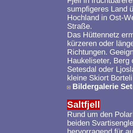
Fjell in fruchtbare
sumpfigeres Land ü
Hochland in Ost-W
Straße.
Das Hüttennetz erm
kürzeren oder länge
Richtungen. Geeign
Haukeliseter
, Berg
Setesdal
oder
Ljos
kleine Skiort
Borteli
Bildergalerie
Set
Saltfjell
Rund um den Polark
beiden
Svartisengl
hervorragend für a