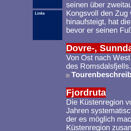
seinen über zweit
Kongsvoll
den Zug v
Links
hinaufsteigt, hat d
bevor er seinen Fuß
Dovre
-,
Sunnda
Von Ost nach West
des Romsdalsfjells.
Tourenbeschrei
Fjordruta
Die Küstenregion v
Jahren systematisc
der es möglich mac
Küstenregion zus