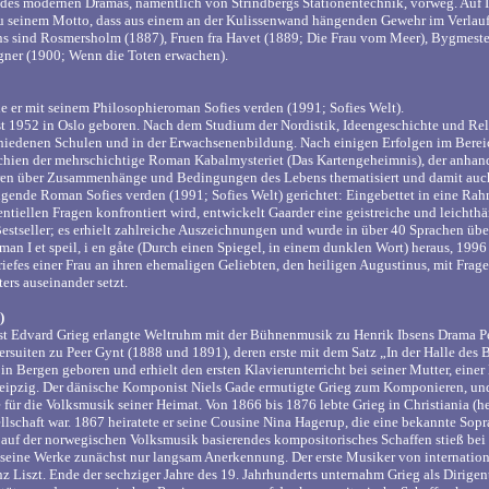
des modernen Dramas, namentlich von Strindbergs Stationentechnik, vorweg. Auf I
eu seinem Motto, dass aus einem an der Kulissenwand hängenden Gewehr im Verla
ns sind Rosmersholm (1887), Fruen fra Havet (1889; Die Frau vom Meer), Bygmeste
ågner (1900; Wenn die Toten erwachen).
e er mit seinem Philosophieroman Sofies verden (1991; Sofies Welt).
 1952 in Oslo geboren. Nach dem Studium der Nordistik, Ideengeschichte und Relig
chiedenen Schulen und in der Erwachsenenbildung. Nach einigen Erfolgen im Bereic
rschien der mehrschichtige Roman Kabalmysteriet (Das Kartengeheimnis), der anhan
ren über Zusammenhänge und Bedingungen des Lebens thematisiert und damit auch
lgende Roman Sofies verden (1991; Sofies Welt) gerichtet: Eingebettet in eine Ra
entiellen Fragen konfrontiert wird, entwickelt Gaarder eine geistreiche und leicht
Bestseller; es erhielt zahlreiche Auszeichnungen und wurde in über 40 Sprachen ü
an I et speil, i en gåte (Durch einen Spiegel, in einem dunklen Wort) heraus, 1996 
riefes einer Frau an ihren ehemaligen Geliebten, den heiligen Augustinus, mit Frag
ers auseinander setzt.
)
t Edvard Grieg erlangte Weltruhm mit der Bühnenmusik zu Henrik Ibsens Drama P
ersuiten zu Peer Gynt (1888 und 1891), deren erste mit dem Satz „In der Halle des 
in Bergen geboren und erhielt den ersten Klavierunterricht bei seiner Mutter, einer
eipzig. Der dänische Komponist Niels Gade ermutigte Grieg zum Komponieren, un
e für die Volksmusik seiner Heimat. Von 1866 bis 1876 lebte Grieg in Christiania (
lschaft war. 1867 heiratete er seine Cousine Nina Hagerup, die eine bekannte Sopra
 auf der norwegischen Volksmusik basierendes kompositorisches Schaffen stieß bei
seine Werke zunächst nur langsam Anerkennung. Der erste Musiker von internationa
 Liszt. Ende der sechziger Jahre des 19. Jahrhunderts unternahm Grieg als Dirige