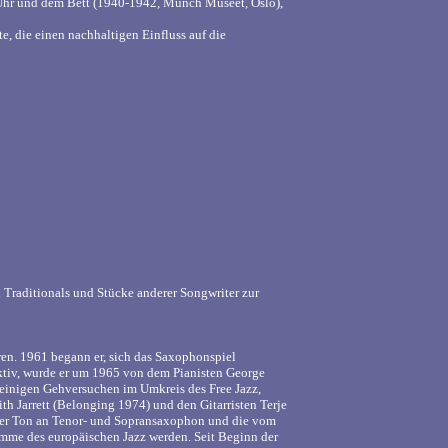
r Uhr und dem Bett (1940-1942, Munch Museet, Oslo),
 die einen nachhaltigen Einfluss auf die
h Traditionals und Stücke anderer Songwriter zur
en. 1961 begann er, sich das Saxophonspiel
aktiv, wurde er um 1965 von dem Pianisten George
h einigen Gehversuchen im Umkreis des Free Jazz,
Jarrett (Belonging 1974) und den Gitarristen Terje
rer Ton an Tenor- und Sopransaxophon und die vom
Stimme des europäischen Jazz werden. Seit Beginn der