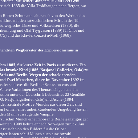
ntrieren. Mit seiner Bühnenmusik für Peer Gynt
ute sich 1885 die Villa Troldhaugen nahe Bergen, wo
von Robert Schumann, aber auch von den Werken des
olklore mit den satztechnischen Mitteln des 19.
 Norwegische Tänze und Volksweisen (1870), die
nderkennung und Olaf Trygvason (1889) für Chor und
1875) und das Klavierkonzert a-Moll (1868).
tendsten Wegbereiter des Expressionismus in
 1885, für kurze Zeit in Paris zu studieren. Ein
Das kranke Kind (1886, Nasjonal Galleriet, Oslo) zu
Paris und Berlin. Wegen der schockierenden
e und Zwei Menschen, die er im November
1892 im
tler spaltete: die Berliner Secession entstand.
Weitere Variationen des Themas hängen u. a. im
ssion unter der Überschrift Lebensfries 22 Gemälde
93, Nasjonalgalleriet, Oslo) und Asche (1894,
der. Zentrale Motive Munchs aus dieser Zeit sind
erten Formen einer unheilkündenden Umgebung lasten.
e, den Mann aussaugende Vampire.
erzu schuf Munch eine imposante Reihe ganzfiguriger
 werden. 1909 kehrte er nach Norwegen zurück. Am
lässt sich von den Bildern für die Osloer
ziger Jahren schuf Munch auch eine Anzahl