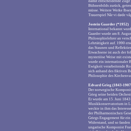
damit entscheidende Züge 
Bühnenbilds zurück, getr
müsse. Weitere Werke Ibse
Trauerspiel Når vi døde v
Jostein Gaarder (*1952)
International bekannt wurd
Gaarder wurde am 8. August
Philosophielehrer an vers
Lehrtätigkeit auf. 1990 e
das Staunen und Reflektie
Erwachsene ist auch der fo
mysteriöse Weise mit exist
wurde ein internationaler 
Ewigkeit verarbeitende Rom
sich anhand des fiktiven B
Philosophie des Kirchenvat
Edvard Grieg (1843-1907
Der norwegische Komponis
Grieg seine beiden Orchest
Er wurde am 15. Juni 1843 
Musikkonservatorium in L
weckte in ihm das Interess
der Philharmonischen Gesel
Griegs Engagement für ein
Widerstand, und so fanden 
ungarische Komponist Franz