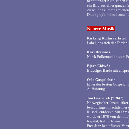
bedeutender Akte. Einen E
ein Bild aus einer ganzen S
Zu Munchs umfangreichen O
Druckgraphik des deutsch
Neuere Musik
Kirkelig Kulturverksted
Label, das sich der Förde
Kari Bremnes
Norsk Folkemusikk vom Fe
Bjørn Eidsvåg
Bluesiger Barde mit anspru
Oslo Gospelchoir
Einer der besten Gospelchö
Aufführung.
Jan Garbarek (*1947)
Norwegischer Jazzmusiker 
beizubringen, nachdem er 
Russell entdeckt. Mit ihm 
wurde er 1970 von dem Lab
Rypdal, Ralph Towner und 
Free Jazz beeinflusste Vor