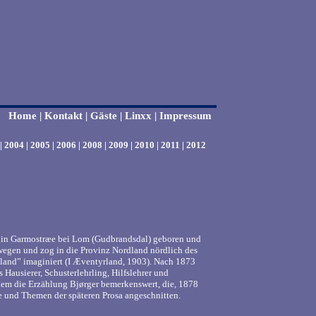
Home
|
Kontakt
|
Gäste
|
Linxx
|
Impressum
|
2004
|
2005
|
2006
|
2008
|
2009
|
2010
| 2011 | 2012
t in Garmostræe bei Lom (Gudbrandsdal) geboren und
rwegen und zog in die Provinz Nordland nördlich des
land” imaginiert (I Æventyrland, 1903). Nach 1873
 Hausierer, Schusterlehrling, Hilfslehrer und
llem die Erzählung Bjørger bemerkenswert, die, 1878
te und Themen der späteren Prosa angeschnitten.