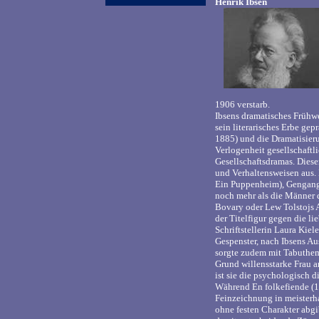
Henrik Ibsen
1906 verstarb.
Ibsens dramatisches Frühw
sein literarisches Erbe ge
1885) und die Dramatisieru
Verlogenheit gesellschaftl
Gesellschaftsdramas. Dies
und Verhaltensweisen aus.
Ein Puppenheim), Gengange
noch mehr als die Männer 
Bovary oder Lew Tolstojs A
der Titelfigur gegen die 
Schriftstellerin Laura Kiel
Gespenster, nach Ibsens Au
sorgte zudem mit Tabutheme
Grund willensstarke Frau a
ist sie die psychologisch 
Während En folkefiende (18
Feinzeichnung in meisterh
ohne festen Charakter abgi