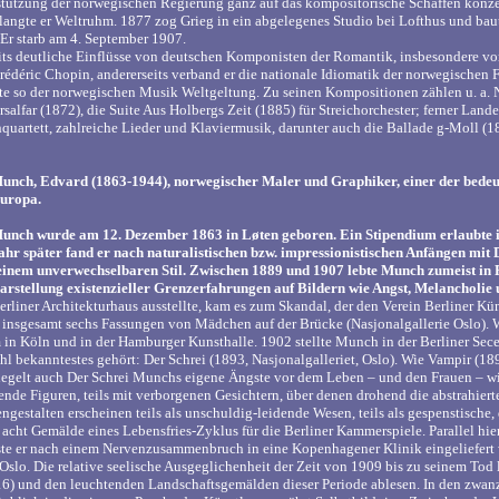
rstützung der norwegischen Regierung ganz auf das kompositorische Schaffen konze
rlangte er Weltruhm. 1877 zog Grieg in ein abgelegenes Studio bei Lofthus und ba
. Er starb am 4. September 1907.
eits deutliche Einflüsse von deutschen Komponisten der Romantik, insbesondere 
déric Chopin, andererseits verband er die nationale Idiomatik der norwegischen F
fte so der norwegischen Musik Weltgeltung. Zu seinen Kompositionen zählen u. a.
alfar (1872), die Suite Aus Holbergs Zeit (1885) für Streichorchester; ferner La
chquartett, zahlreiche Lieder und Klaviermusik, darunter auch die Ballade g-Moll (
unch, Edvard (1863-1944), norwegischer Maler und Graphiker, einer der bedeu
uropa.
unch wurde am 12. Dezember 1863 in Løten geboren. Ein Stipendium erlaubte ihm
ahr später fand er nach naturalistischen bzw. impressionistischen Anfängen mit 
einem unverwechselbaren Stil. Zwischen 1889 und 1907 lebte Munch zumeist in 
arstellung existenzieller Grenzerfahrungen auf Bildern wie Angst, Melancholi
erliner Architekturhaus ausstellte, kam es zum Skandal, der den Verein Berliner Küns
n insgesamt sechs Fassungen von Mädchen auf der Brücke (Nasjonalgallerie Oslo). 
in Köln und in der Hamburger Kunsthalle. 1902 stellte Munch in der Berliner Sece
hl bekanntestes gehört: Der Schrei (1893, Nasjonalgalleriet, Oslo). Wie Vampir (18
piegelt auch Der Schrei Munchs eigene Ängste vor dem Leben – und den Frauen – wi
kende Figuren, teils mit verborgenen Gesichtern, über denen drohend die abstrahi
gestalten erscheinen teils als unschuldig-leidende Wesen, teils als gespenstisch
acht Gemälde eines Lebensfries-Zyklus für die Berliner Kammerspiele. Parallel hi
te er nach einem Nervenzusammenbruch in eine Kopenhagener Klinik eingeliefert
 Oslo. Die relative seelische Ausgeglichenheit der Zeit von 1909 bis zu seinem Tod 
16) und den leuchtenden Landschaftsgemälden dieser Periode ablesen. In den zwan