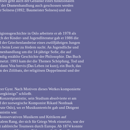
bsen geht auch der Gedanke eines funktionalen
uf der Dramenhandlung auch geschossen werden
r Solness (1892; Baumeister Solness) und das
ionsgeschichte in Oslo arbeitete er ab 1978 als
h der Kinder- und Jugendliteratur gab er 1986 die
d der Griechenlandreise eines zwölfjährigen Jungen
 beim Leser zu fördern sucht. An Jugendliche und
hmenhandlung um die 14-jährige Sofie, die auf
händig erzählte Geschichte der Philosophie. Das Buch
bersetzt. 1993 kam der die Themen Schöpfung, Tod und
dann Vita brevis (Das Leben ist kurz), ein Buch, das
en des Zölibats, der religiösen Doppelmoral und der
eer Gynt. Nach Motiven dieses Werkes komponierte
Bergkönigs” schließt.
 Konzertpianistin; sein Studium absolvierte er am
d der norwegische Komponist Rikard Nordraak
heute Oslo), wo er Musikunterricht gab und Dirigent
nistin war.
 konservativen Musikern und Kritikern auf
lem Rang, der sich für Griegs Werk einsetzte, war der
nt zahlreiche Tourneen durch Europa. Ab 1874 konnte