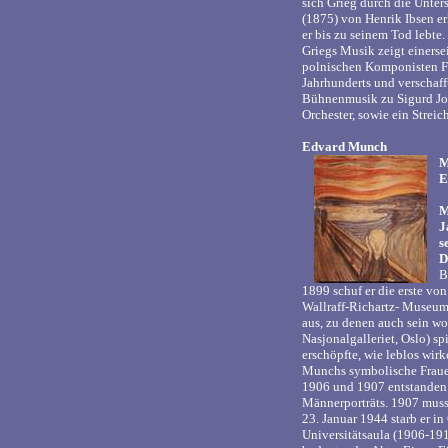
sich Grieg durch die Unte
(1875) von Henrik Ibsen e
er bis zu seinem Tod lebte
Griegs Musik zeigt einers
polnischen Komponisten Fré
Jahrhunderts und verschaf
Bühnenmusik zu Sigurd Jors
Orchester, sowie ein Strei
Edvard Munch
M
E
M
J
s
D
B
1899 schuf er die erste vo
Wallraff-Richartz- Museum 
aus, zu denen auch sein wo
Nasjonalgalleriet, Oslo) s
erschöpfte, wie leblos wir
Munchs symbolische Frauen
1906 und 1907 entstanden 
Männerporträts. 1907 muss
23. Januar 1944 starb er in
Universitätsaula (1906-19