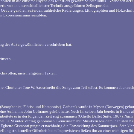
inblick in die einsame Psyche des Künstlers gewährt Selbstbildnis – Zwischen de
erie von in unterschiedlichster Technik ausgeführten Selbstporträts.
euvre gehören außerdem zahlreiche Radierungen, Lithographien und Holzschnitte,
en Expressionismus ausübten.
rung des Außergewöhnlichen verschrieben hat.
insten.
chsvollen, meist religiösen Texten.
re. Chorleiter Tore W. Aas schreibt die Songs zum Teil selbst. Es kommen aber auc
(Saxophonist, Flötist und Komponist). Garbarek wurde in Mysen (Norwegen) gebor
eine Aufnahme John Coltranes gehört hatte. Noch im selben Jahr bereits in Bands 
arbeitete er in der folgenden Zeit eng zusammen (Othello Ballet Suite, 1967). Nac
el ECM unter Vertrag genommen. Gemeinsam mit Musikern wie dem Pianisten Keith 
Egberto Gismonti prägte er nachhaltig die Entwicklung des Kammerjazz. Sein kla
stellung struktureller Offenheit beim Improvisieren ließen ihn zu einer wichtigen 