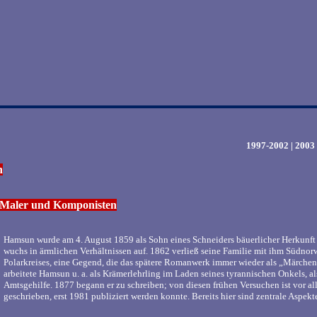
1997-2002
|
2003
n
, Maler und Komponisten
Hamsun wurde am 4. August 1859 als Sohn eines Schneiders bäuerlicher Herkunf
wuchs in ärmlichen Verhältnissen auf. 1862 verließ seine Familie mit ihm Südno
Polarkreises, eine Gegend, die das spätere Romanwerk immer wieder als „Märchen
arbeitete Hamsun u. a. als Krämerlehrling im Laden seines tyrannischen Onkels, als
Amtsgehilfe. 1877 begann er zu schreiben; von diesen frühen Versuchen ist vor a
geschrieben, erst 1981 publiziert werden konnte. Bereits hier sind zentrale Aspek