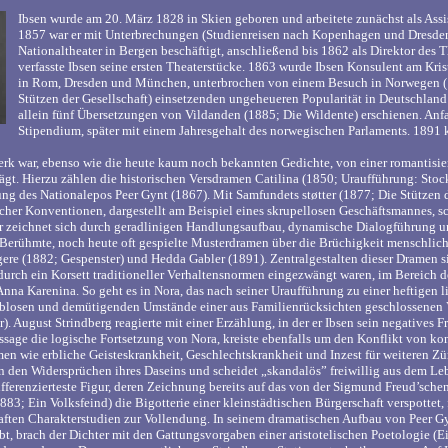
Ibsen wurde am 20. März 1828 in Skien geboren und arbeitete zunächst als Assi
1857 war er mit Unterbrechungen (Studienreisen nach Kopenhagen und Dresden)
Nationaltheater in Bergen beschäftigt, anschließend bis 1862 als Direktor des The
verfasste Ibsen seine ersten Theaterstücke. 1863 wurde Ibsen Konsulent am Kri
in Rom, Dresden und München, unterbrochen von einem Besuch in Norwegen (18
Stützen der Gesellschaft) einsetzenden ungeheueren Popularität in Deutschla
allein fünf Übersetzungen von Vildanden (1885; Die Wildente) erschienen. Anfa
Stipendium, später mit einem Jahresgehalt des norwegischen Parlaments. 1891 k
erk war, ebenso wie die heute kaum noch bekannten Gedichte, von einer romantis
prägt. Hierzu zählen die historischen Versdramen Catilina (1850; Uraufführung: S
ng des Nationalepos Peer Gynt (1867). Mit Samfundets støtter (1877; Die Stützen de
icher Konventionen, dargestellt am Beispiel eines skrupellosen Geschäftsmannes, s
er zeichnet sich durch geradlinigen Handlungsaufbau, dynamische Dialogführung u
 Berühmte, noch heute oft gespielte Musterdramen über die Brüchigkeit menschli
re (1882; Gespenster) und Hedda Gabler (1891). Zentralgestalten dieser Dramen si
durch ein Korsett traditioneller Verhaltensnormen eingezwängt waren, im Bereich 
nna Karenina. So geht es in Nora, das nach seiner Uraufführung zu einer heftigen l
lieblosen und demütigenden Umstände einer aus Familienrücksichten geschlossenen
er). August Strindberg reagierte mit einer Erzählung, in der er Ibsen sein negatives
ssage die logische Fortsetzung von Nora, kreiste ebenfalls um den Konflikt von ko
n wie erbliche Geisteskrankheit, Geschlechtskrankheit und Inzest für weiteren Zün
n den Widersprüchen ihres Daseins und scheidet „skandalös” freiwillig aus dem Le
differenzierteste Figur, deren Zeichnung bereits auf das von der Sigmund Freud’sch
83; Ein Volksfeind) die Bigotterie einer kleinstädtischen Bürgerschaft verspottet,
aften Charakterstudien zur Vollendung. In seinem dramatischen Aufbau von Peer Gy
bt, brach der Dichter mit den Gattungsvorgaben einer aristotelischen Poetologie (