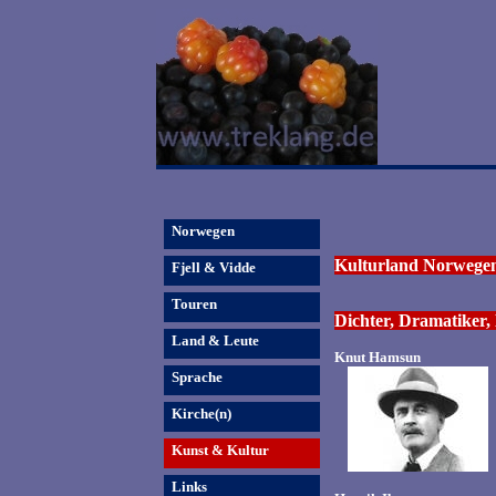
Norwegen
Kulturland Norwege
Fjell & Vidde
Touren
Dichter, Dramatiker
Land & Leute
Knut Hamsun
Sprache
Kirche(n)
Kunst & Kultur
Links