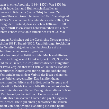
stent in einer Apotheke (1844-1850). Von 1851 bis
 als Indendant und Bühnenschriftsteller am
aters in Kristiania (heute Oslo). In dieser Zeit
stiana-Theater. Danach lebte er bis 1891 überwiegend
74). Von seiner nach Samfundets støtter (1877; Die
nd zeugt der Umstand, dass zwischen 1884 und 1900
ngs bestritt Ibsen seinen Lebensunterhalt mit einem
ehrte er nach Kristiania zurück, wo er am 23. Mai
ierenden Rückschau auf die Geschichte Norwegens und
tockholm 1881), Brand (1866; Uraufführung: Stockholm
r Gesellschaft), einer scharfen Attacke auf die
chuf Ibsen einen neuen Typus des
nd schonungslose Kritik sozialer Machtverhältnisse
cher Beziehungen sind Et dukkehjem (1879; Nora oder
nd meist Frauen, die im patriarchalischen Bürgertum
der Prosa vergleichbar mit Gustave Flauberts Madame
iterarischen Kontroverse führte, um die Auflehnung
 Vernunftehe (nach dem Vorbild der Ibsen bekannten
 Frauenbild entgegenstellte. Das Familiendrama
nventioneller Pflicht und individueller Neigung und
dstoff. In Hedda Gabler schließlich scheitert eine im
ben. Unter den weiblichen Protagonisten dieser Stücke
en Psychoanalyse beeinflusste Drama verweist.
 führte Ibsen in späteren Dramen die psychologische
nt, dessen Titelfigur einen phantastisch Reisenden
Einheit von Zeit, Ort und Handlung etc.) und nahm